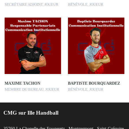
SECRÉTAIRE ADJOINT, JOUEUR
BÉNÉVOLE, JOUEUR
MAXIME TACHON
BAPTISTE BOURQUARDEZ
MEMBRE DU BUREAU, JOUEUR
BÉNÉVOLE, JOUEUR
CMG sur Ille Handball
35760
La Chapelle des Fougeretz - Montgermont - Saint-Grégoire