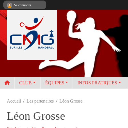
Panneau de gestion des cookies
Se connecter
CLUB
ÉQUIPES
INFOS PRATIQUES
Accueil
Les partenaires
Léon Grosse
Léon Grosse