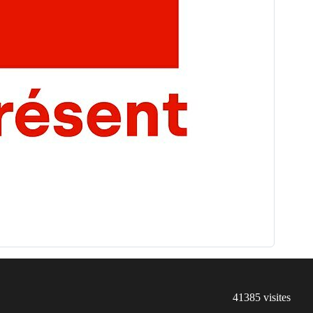
41385
visites